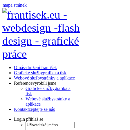
mapa stránek
O nás
sdružení františek
Grafické služby
grafika a tisk
Webové služby
stránky a aplikace
Reference
vyrobili jsme
Grafické služby
grafika a
tisk
Webové služby
stránky a
aplikace
Kontakt
zeptejte se nás
Login
přihlaš se