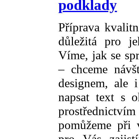
podklady
Příprava kvalit
důležitá pro j
Víme, jak se sp
– chceme návšt
designem, ale 
napsat text s 
prostřednictv
pomůžeme při v
pro Vás zajist