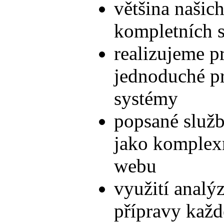
většina našic
kompletních 
realizujeme pr
jednoduché pr
systémy
popsané služb
jako komplexní
webu
využití analý
přípravy každ