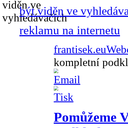
být viděn ve vyhledáv
reklamu na internetu
frantisek.eu
Webo
kompletní podk
Pomůžeme Vá