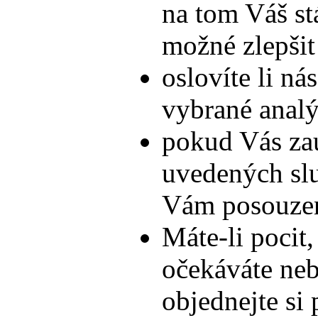
na tom Váš stá
možné zlepšit
oslovíte li ná
vybrané anal
pokud Vás zau
uvedených slu
Vám posouze
Máte-li pocit,
očekáváte nebo
objednejte si