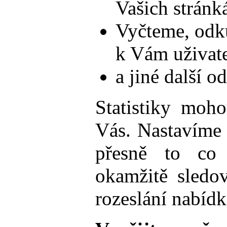
Vašich stránká
Vyčteme, odku
k Vám uživatel
a jiné další o
Statistiky moho
Vás. Nastavíme 
přesně to co 
okamžitě sledov
rozeslání nabíd