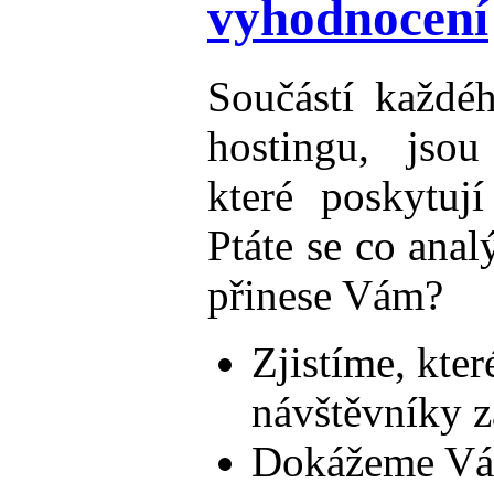
vyhodnocení
Součástí každé
hostingu, jsou 
které poskytuj
Ptáte se co anal
přinese Vám?
Zjistíme, kte
návštěvníky z
Dokážeme Vám