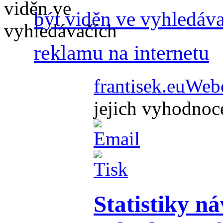
být viděn ve vyhledáv
reklamu na internetu
frantisek.eu
Webo
jejich vyhodnoc
Statistiky ná