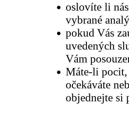
oslovíte li ná
vybrané anal
pokud Vás zau
uvedených slu
Vám posouze
Máte-li pocit,
očekáváte nebo
objednejte si