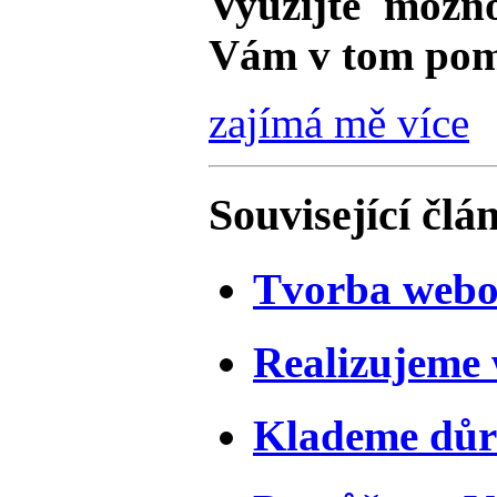
Využijte možno
Vám v tom po
zajímá mě více
Související člá
Tvorba webo
Realizujeme
Klademe důr