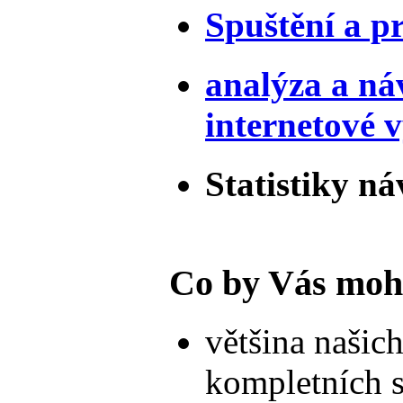
Spuštění a p
analýza a ná
internetové 
Statistiky ná
Co by Vás moh
většina našic
kompletních 