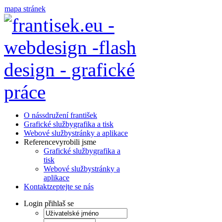
mapa stránek
O nás
sdružení františek
Grafické služby
grafika a tisk
Webové služby
stránky a aplikace
Reference
vyrobili jsme
Grafické služby
grafika a
tisk
Webové služby
stránky a
aplikace
Kontakt
zeptejte se nás
Login
přihlaš se