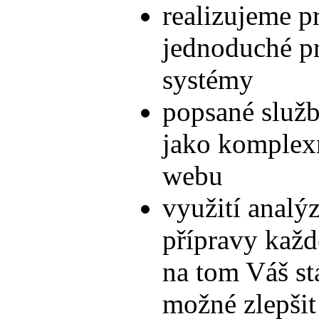
realizujeme pr
jednoduché pr
systémy
popsané služb
jako komplexní
webu
využití analý
přípravy každ
na tom Váš stá
možné zlepšit