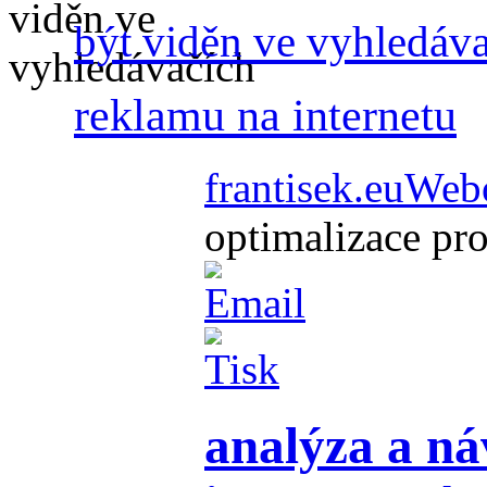
být viděn ve vyhledáv
reklamu na internetu
frantisek.eu
Webo
optimalizace pr
analýza a ná