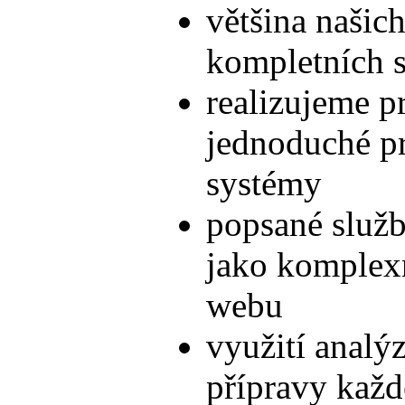
většina našic
kompletních 
realizujeme pr
jednoduché pr
systémy
popsané služb
jako komplexní
webu
využití analý
přípravy každ