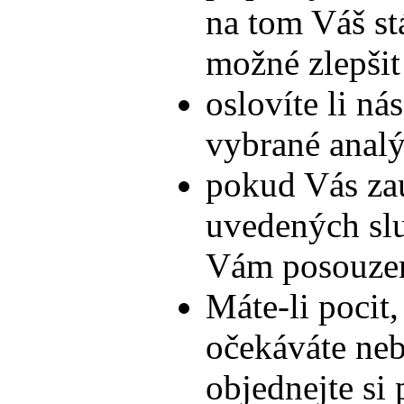
na tom Váš stá
možné zlepšit
oslovíte li ná
vybrané anal
pokud Vás zau
uvedených slu
Vám posouze
Máte-li pocit,
očekáváte nebo
objednejte si