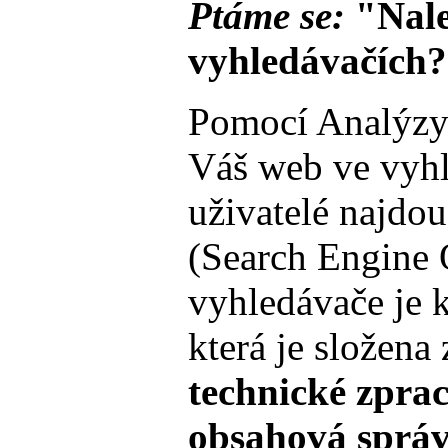
Ptáme se:
"Nale
vyhledávačích
Pomocí Analýzy
Váš web ve vyhle
uživatelé najdo
(Search Engine 
vyhledávače je 
která je složena 
technické zpra
obsahová správ