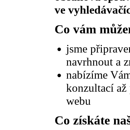
ve vyhledávačí
Co vám může
jsme připrave
navrhnout a z
nabízíme Vám
konzultací a
webu
Co získáte na