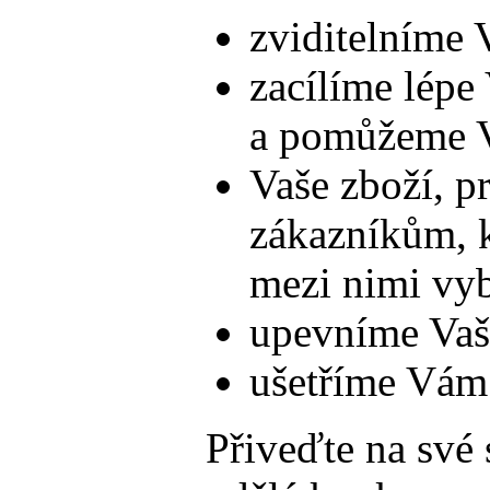
zviditelníme 
zacílíme lépe 
a pomůžeme V
Vaše zboží, p
zákazníkům, k
mezi nimi vy
upevníme Vaši
ušetříme Vám
Přiveďte na své 