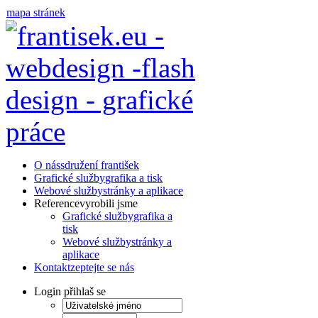
mapa stránek
O nás
sdružení františek
Grafické služby
grafika a tisk
Webové služby
stránky a aplikace
Reference
vyrobili jsme
Grafické služby
grafika a
tisk
Webové služby
stránky a
aplikace
Kontakt
zeptejte se nás
Login
přihlaš se