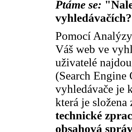
Ptáme se:
"Nale
vyhledávačích
Pomocí Analýzy
Váš web ve vyhle
uživatelé najdo
(Search Engine 
vyhledávače je 
která je složena 
technické zpra
obsahová správ