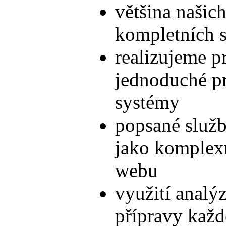
většina našic
kompletních 
realizujeme pr
jednoduché pr
systémy
popsané služb
jako komplexní
webu
využití analý
přípravy každ