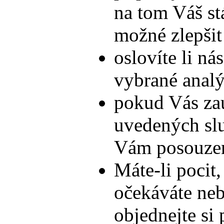
na tom Váš stá
možné zlepšit
oslovíte li ná
vybrané anal
pokud Vás zau
uvedených slu
Vám posouze
Máte-li pocit,
očekáváte nebo
objednejte si