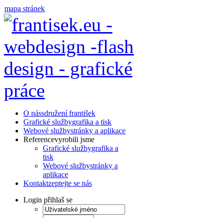
mapa stránek
O nás
sdružení františek
Grafické služby
grafika a tisk
Webové služby
stránky a aplikace
Reference
vyrobili jsme
Grafické služby
grafika a
tisk
Webové služby
stránky a
aplikace
Kontakt
zeptejte se nás
Login
přihlaš se