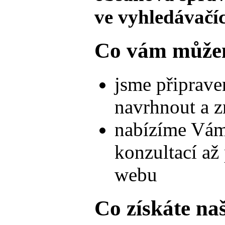
ve vyhledávačí
Co vám může
jsme připrave
navrhnout a z
nabízíme Vám
konzultací a
webu
Co získáte na