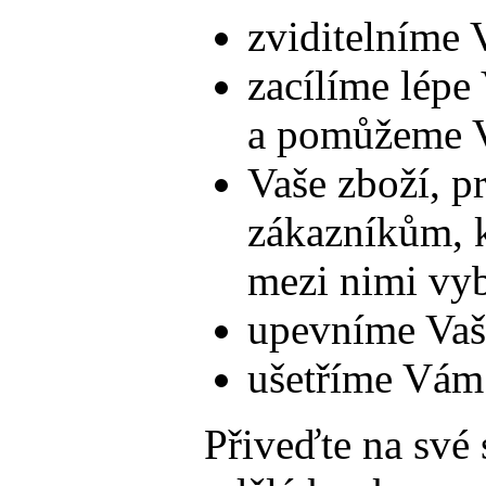
zviditelníme 
zacílíme lépe 
a pomůžeme V
Vaše zboží, p
zákazníkům, k
mezi nimi vy
upevníme Vaši
ušetříme Vám
Přiveďte na své 