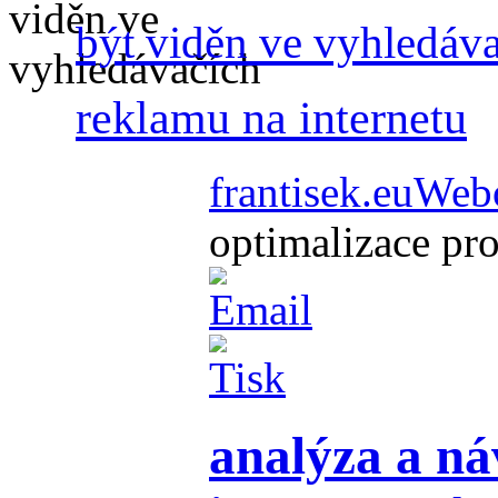
být viděn ve vyhledáv
reklamu na internetu
frantisek.eu
Webo
optimalizace pr
analýza a ná