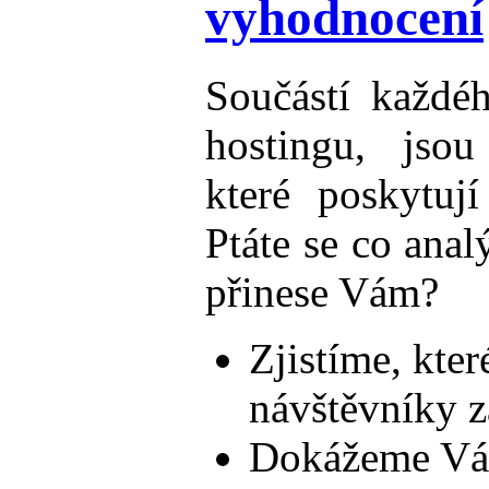
vyhodnocení
Součástí každé
hostingu, jsou 
které poskytuj
Ptáte se co anal
přinese Vám?
Zjistíme, kte
návštěvníky z
Dokážeme Vám