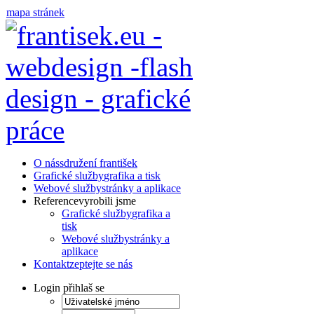
mapa stránek
O nás
sdružení františek
Grafické služby
grafika a tisk
Webové služby
stránky a aplikace
Reference
vyrobili jsme
Grafické služby
grafika a
tisk
Webové služby
stránky a
aplikace
Kontakt
zeptejte se nás
Login
přihlaš se