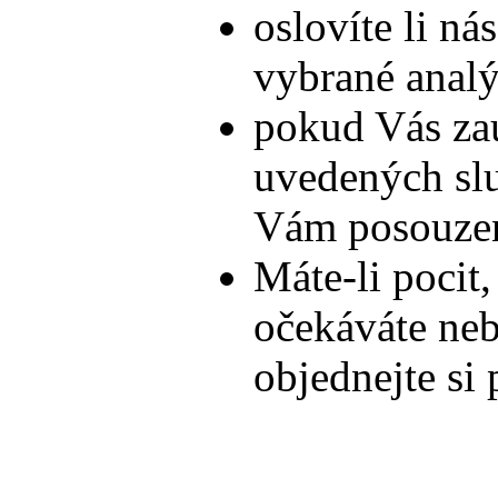
oslovíte li ná
vybrané anal
pokud Vás zau
uvedených slu
Vám posouze
Máte-li pocit,
očekáváte nebo
objednejte si