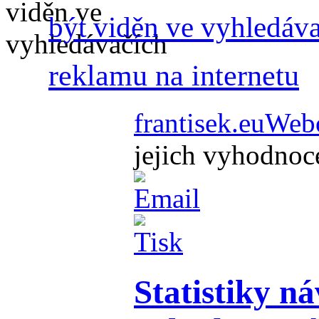
být viděn ve vyhledáv
reklamu na internetu
frantisek.eu
Webo
jejich vyhodnoc
Statistiky ná