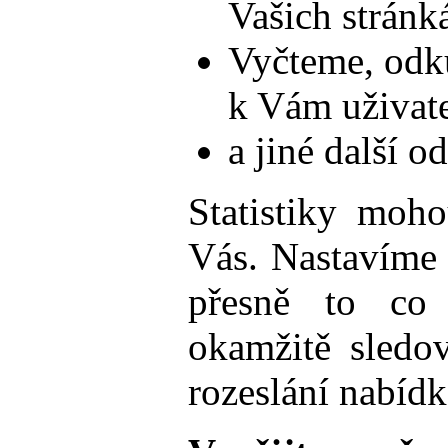
Vašich stránká
Vyčteme, odku
k Vám uživatel
a jiné další o
Statistiky moho
Vás. Nastavíme 
přesně to co 
okamžitě sledov
rozeslání nabíd