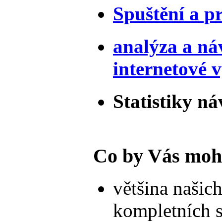
Spuštění a p
analýza a ná
internetové 
Statistiky ná
Co by Vás moh
většina našic
kompletních 