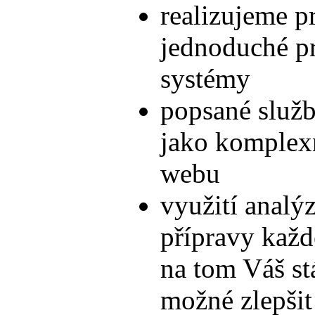
realizujeme pr
jednoduché pr
systémy
popsané služb
jako komplexní
webu
využití analý
přípravy každ
na tom Váš stá
možné zlepšit