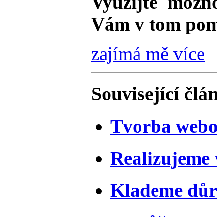
Využijte možno
Vám v tom po
zajímá mě více
Související člá
Tvorba webo
Realizujeme
Klademe důr